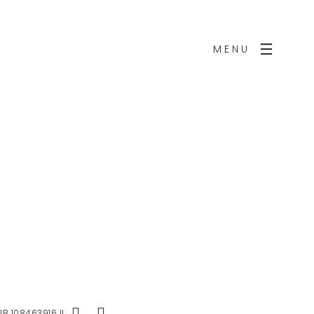
MENU
IB 108463916 II