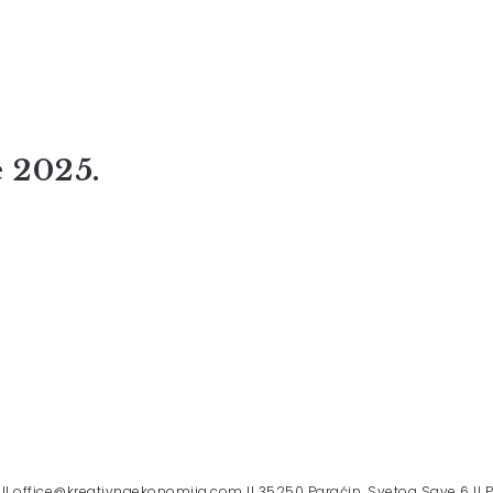
 2025.
II office@kreativnaekonomija.com II 35250 Paraćin, Svetog Save 6 II P