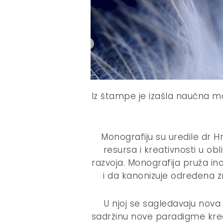
Iz štampe je izašla naučna mo
Monografiju su uredile dr Hr
resursa i kreativnosti u o
razvoja. Monografija pruža in
i da kanonizuje određena z
U njoj se sagledavaju nova
sadržinu nove paradigme krea