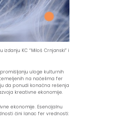
izdanju KC “Miloš Crnjanski” i
 promišljanju uloge kulturnih
utemeljenih na načelima fer
ciju da ponudi konačna rešenja
azvoja kreativne ekonomije.
ivne ekonomije. Esencijalnu
sti čini lanac fer vrednosti: