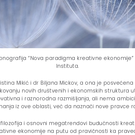
nografija “Nova paradigma kreativne ekonomije” u 
Instituta.
istina Mikić i dr Biljana Mickov, a ona je posvećena
blikovanju novih društvenih i ekonomskih struktura 
ovativna i raznorodna razmišljanja, ali nema ambi
nanja iz ove oblasti, već da naznači nove pravce r
 filozofija i osnovni megatrendovi budućnosti kreat
tivne ekonomije na putu od pravičnosti ka pravedno