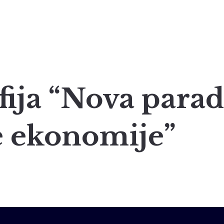
ija “Nova para
e ekonomije”