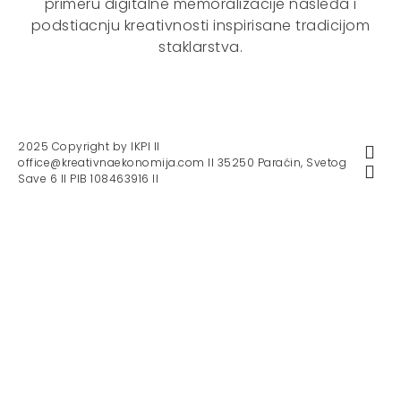
primeru digitalne memoralizacije nasleđa i
podstiacnju kreativnosti inspirisane tradicijom
staklarstva.
2025 Copyright by IKPI II
office@kreativnaekonomija.com II 35250 Paraćin, Svetog
Save 6 II PIB 108463916 II