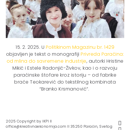
15. 2. 2025. U
Politikinom Magazinu br. 1429
objavljen je tekst o monografiji
Privreda Paraćina:
od mlina do savremene industrije
, autorki Hristine
Mikić i Estele Radonjić-Živkov, kao i o razvoju
paraćinske štofare kroz istoriju – od fabrike
braće Teokarević do tekstilnog kombinata
“Branko Krsmanović”.
2025 Copyright by IKPI II
office@kreativnaekonomija.com II 35250 Paraćin, Svetog