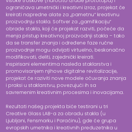
visoke troškove (naročito izrade prototopa) i
ograničava umetnički i kreativni izraz, projekat će
kreirati napredne alate za „pametnu“ kreativnu
proizvodnju stakla. Softver za „gamifikaciju“
obrade stakla, koji će projekat razviti, počeće da
menja pristup kreativnoj proizvodnji stakla – tako
da se transfer znanja i određene faze ručne
proizvodnje mogu odvijati virtuelno, beskonačno
modifikovati, deliti, zajednički kreirati.
Inspirisani elementima nasleđa staklarstva i
promovisanjem njihove digitalne revitalizacije,
projekat će raziviti nove modele očuvanja znanja
i praksi u staklarstvu, povezujući ih sa
savremenim kreativnim procesima i inovacijama.
Rezultati našeg projekta biće testirani u tri
Creative Glass LAB-a za obradu stakla (u
Ljubljani, Fensmarku i Paraćinu), gde će grupa
evropskih umetnika i kreativnih preduzetnika u