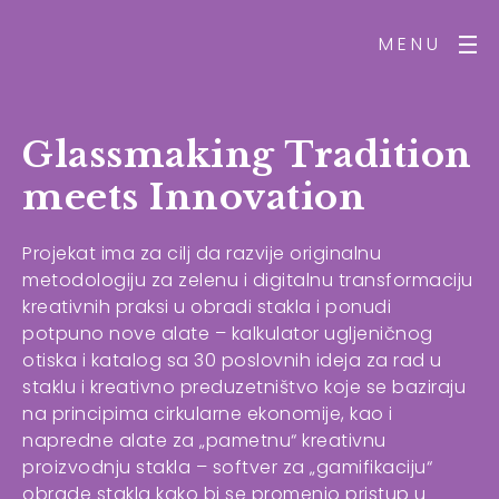
MENU
Glassmaking Tradition
meets Innovation
Projekat ima za cilj da razvije originalnu
metodologiju za zelenu i digitalnu transformaciju
kreativnih praksi u obradi stakla i ponudi
potpuno nove alate – kalkulator ugljeničnog
otiska i katalog sa 30 poslovnih ideja za rad u
staklu i kreativno preduzetništvo koje se baziraju
na principima cirkularne ekonomije, kao i
napredne alate za „pametnu“ kreativnu
proizvodnju stakla – softver za „gamifikaciju“
obrade stakla kako bi se promenio pristup u