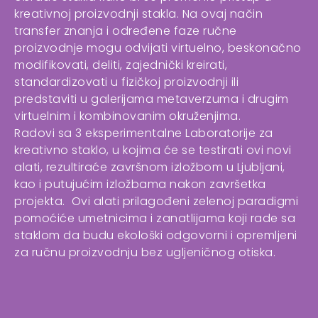
kreativnoj proizvodnji stakla. Na ovaj način
transfer znanja i određene faze ručne
proizvodnje mogu odvijati virtuelno, beskonačno
modifikovati, deliti, zajednički kreirati,
standardizovati u fizičkoj proizvodnji ili
predstaviti u galerijama metaverzuma i drugim
virtuelnim i kombinovanim okruženjima.
Radovi sa 3 eksperimentalne Laboratorije za
kreativno staklo, u kojima će se testirati ovi novi
alati, rezultiraće završnom izložbom u Ljubljani,
kao i putujućim izložbama nakon završetka
projekta. Ovi alati prilagođeni zelenoj paradigmi
pomoćiće umetnicima i zanatlijama koji rade sa
staklom da budu ekološki odgovorni i opremljeni
za ručnu proizvodnju bez ugljeničnog otiska.