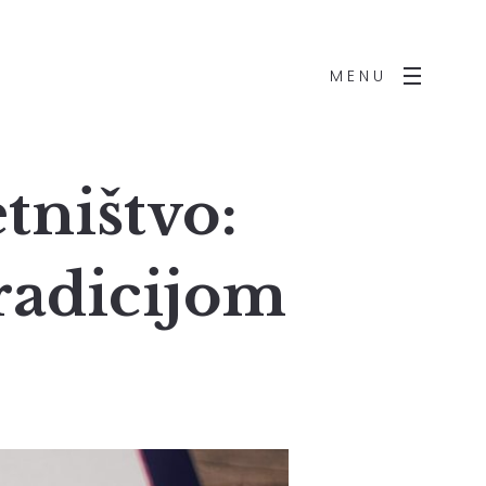
MENU
tništvo:
tradicijom