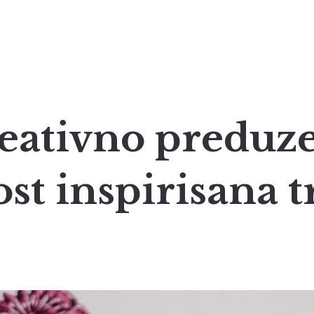
eativno preduze
st inspirisana 