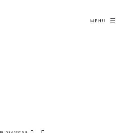
MENU
IB 108463916 II